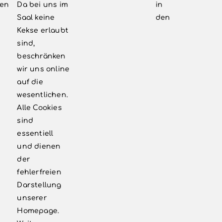
c/o Dietmar Ellrich
en
Da bei uns im
in
Postfach 330118
Saal keine
den
51326 Leverkusen
Kekse erlaubt
sind,
info@vbnlev.de
beschränken
‭02171 7998185‬
wir uns online
auf die
wesentlichen.
WEITERE LINKS
Alle Cookies
sind
Kontakt
essentiell
und dienen
Newsletter
der
Förderkreis
fehlerfreien
Darstellung
Impressum
unserer
Homepage.
Datenschutzerklärung