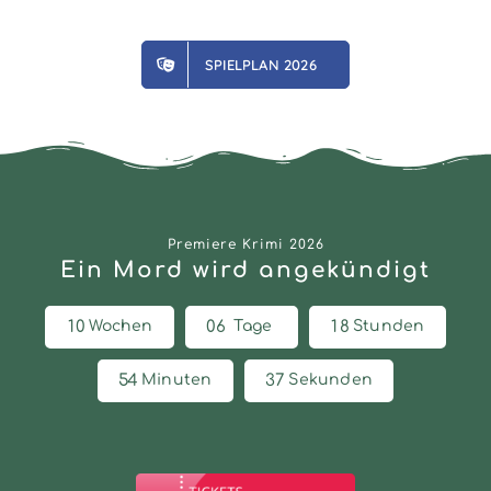
SPIELPLAN 2026
Premiere Krimi 2026
Ein Mord wird angekündigt
1
0
0
6
1
8
Wochen
Tage
Stunden
5
4
3
6
Minuten
Sekunden