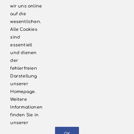
‭02171 7998185‬
wir uns online
auf die
wesentlichen.
WEITERE LINKS
Alle Cookies
sind
Kontakt
essentiell
und dienen
Newsletter
der
fehlerfreien
Förderkreis
Darstellung
Impressum
unserer
Homepage.
Datenschutzerklärung
Weitere
Informationen
finden Sie in
unserer
© 2026 Volksbühne Bergisch Neukirchen e.V. | All Rights
OK