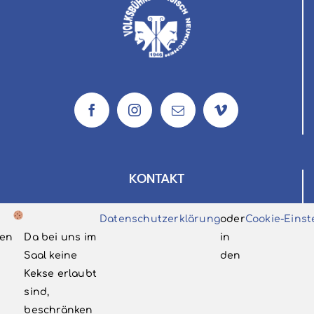
KONTAKT
Volksbühne Bergisch Neukirchen e.V.
Datenschutzerklärung
oder
Cookie-Einst
c/o Dietmar Ellrich
en
Da bei uns im
in
Postfach 330118
Saal keine
den
51326 Leverkusen
Kekse erlaubt
sind,
info@vbnlev.de
beschränken