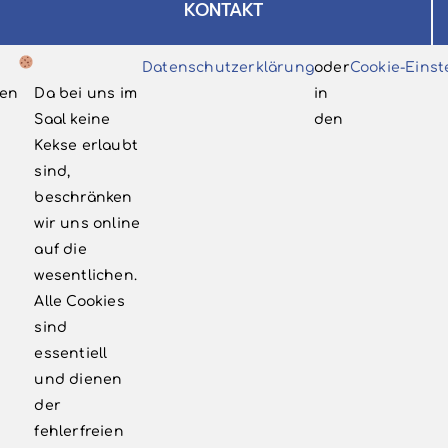
KONTAKT
Volksbühne Bergisch Neukirchen e.V.
Datenschutzerklärung
oder
Cookie-Einst
c/o Dietmar Ellrich
en
Da bei uns im
in
Postfach 330118
Saal keine
den
51326 Leverkusen
Kekse erlaubt
sind,
info@vbnlev.de
beschränken
‭02171 7998185‬
wir uns online
auf die
wesentlichen.
WEITERE LINKS
Alle Cookies
sind
Kontakt
essentiell
und dienen
Newsletter
der
Förderkreis
fehlerfreien