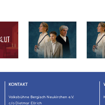
vorstellungen
Zeugin der
eugin der
D
Anklage von
lage von
Agatha Christie
a Christie
KONTAKT
Volksbühne Bergisch Neukirchen e.V.
c/o Dietmar Ellrich