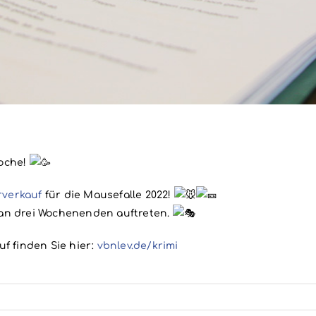
Woche!
rverkauf
für die Mausefalle 2022!
 an drei Wochenenden auftreten.
f finden Sie hier:
vbnlev.de/krimi