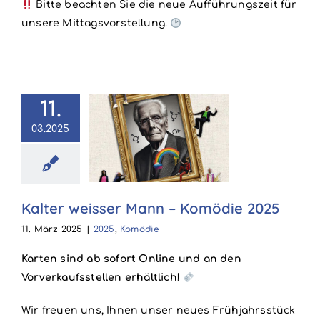
Bitte beachten Sie die neue Aufführungszeit für
unsere Mittagsvorstellung.
11.
03.2025
er weisser
 – Komödie
2025
25
Komödie
Kalter weisser Mann – Komödie 2025
11. März 2025
|
2025
,
Komödie
Karten sind ab sofort Online und an den
Vorverkaufsstellen erhältlich!
Wir freuen uns, Ihnen unser neues Frühjahrsstück