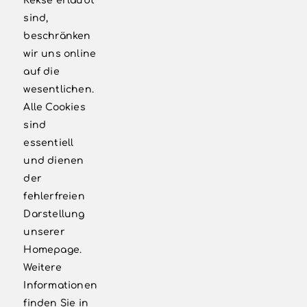
Kekse erlaubt
sind,
info@vbnlev.de
beschränken
‭02171 7998185‬
wir uns online
auf die
wesentlichen.
WEITERE LINKS
Alle Cookies
sind
Kontakt
essentiell
und dienen
Newsletter
der
fehlerfreien
Förderkreis
Darstellung
Impressum
unserer
Homepage.
Datenschutzerklärung
Weitere
Informationen
finden Sie in