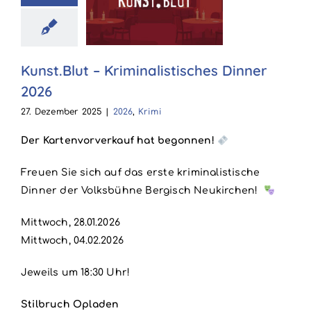
st.Blut –
nalistisches
nner 2026
026
Krimi
Kunst.Blut – Kriminalistisches Dinner
2026
27. Dezember 2025
|
2026
,
Krimi
Der Kartenvorverkauf hat begonnen!
Freuen Sie sich auf das erste kriminalistische
Dinner der Volksbühne Bergisch Neukirchen!
Mittwoch, 28.01.2026
Mittwoch, 04.02.2026
Jeweils um 18:30 Uhr!
Stilbruch Opladen