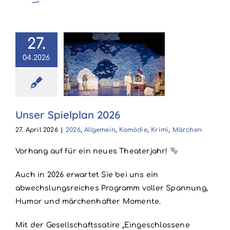
27.
r Spielplan
04.2026
2026
6
Allgemein
ödie
Krimi
Unser Spielplan 2026
Märchen
27. April 2026
|
2026
,
Allgemein
,
Komödie
,
Krimi
,
Märchen
Vorhang auf für ein neues Theaterjahr!
Auch in 2026 erwartet Sie bei uns ein
abwechslungsreiches Programm voller Spannung,
Humor und märchenhafter Momente.
Mit der Gesellschaftssatire „Eingeschlossene