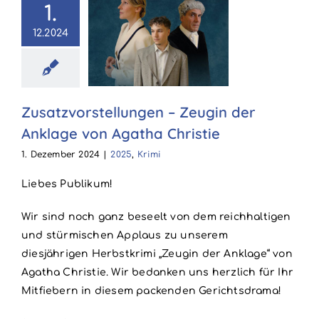
1.
zvorstellungen
12.2024
eugin der
klage von
ha Christie
Zusatzvorstellungen – Zeugin der
025
Krimi
Anklage von Agatha Christie
1. Dezember 2024
|
2025
,
Krimi
Liebes Publikum!
Wir sind noch ganz beseelt von dem reichhaltigen
und stürmischen Applaus zu unserem
diesjährigen Herbstkrimi „Zeugin der Anklage“ von
Agatha Christie. Wir bedanken uns herzlich für Ihr
Mitfiebern in diesem packenden Gerichtsdrama!