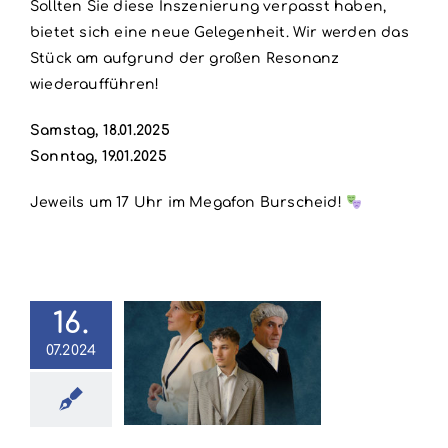
Sollten Sie diese Inszenierung verpasst haben,
bietet sich eine neue Gelegenheit. Wir werden das
Stück am aufgrund der großen Resonanz
wiederaufführen!
Samstag, 18.01.2025
Sonntag, 19.01.2025
Jeweils um 17 Uhr im Megafon Burscheid!
16.
07.2024
ugin der
klage von
ha Christie
024
Krimi