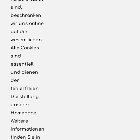
sind,
info@vbnlev.de
beschränken
‭02171 7998185‬
wir uns online
auf die
wesentlichen.
WEITERE LINKS
Alle Cookies
sind
Kontakt
essentiell
und dienen
Newsletter
der
fehlerfreien
Förderkreis
Darstellung
Impressum
unserer
Homepage.
Datenschutzerklärung
Weitere
Informationen
finden Sie in