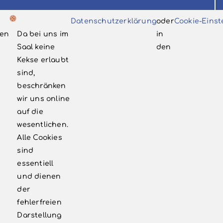
Volksbühne Bergisch Neukirchen e.V.
Datenschutzerklärung
oder
Cookie-Einst
c/o Dietmar Ellrich
en
Da bei uns im
in
Postfach 330118
Saal keine
den
51326 Leverkusen
Kekse erlaubt
sind,
info@vbnlev.de
beschränken
‭02171 7998185‬
wir uns online
auf die
wesentlichen.
WEITERE LINKS
Alle Cookies
sind
Kontakt
essentiell
und dienen
Newsletter
der
Förderkreis
fehlerfreien
Darstellung
Impressum