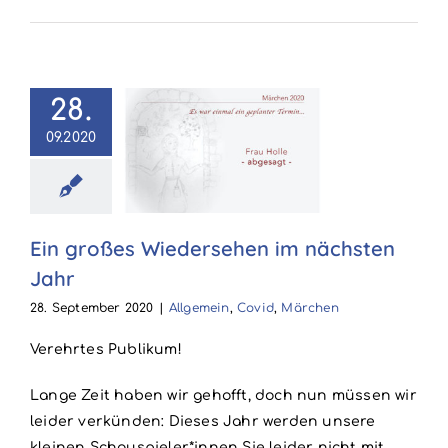
28.
n großes
09.2020
ersehen im
hsten Jahr
emein
Covid
Ein großes Wiedersehen im nächsten
Märchen
Jahr
28. September 2020
|
Allgemein
,
Covid
,
Märchen
Verehrtes Publikum!
Lange Zeit haben wir gehofft, doch nun müssen wir
leider verkünden: Dieses Jahr werden unsere
kleinen Schauspieler*innen Sie leider nicht mit