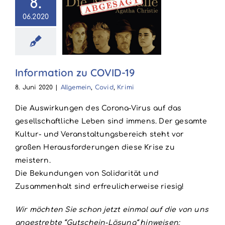
8.
06.2020
rmation zu
OVID-19
in
Covid
Krimi
Information zu COVID-19
8. Juni 2020
|
Allgemein
,
Covid
,
Krimi
Die Auswirkungen des Corona-Virus auf das
gesellschaftliche Leben sind immens. Der gesamte
Kultur- und Veranstaltungsbereich steht vor
großen Herausforderungen diese Krise zu
meistern.
Die Bekundungen von Solidarität und
Zusammenhalt sind erfreulicherweise riesig!
Wir möchten Sie schon jetzt einmal auf die von uns
angestrebte “Gutschein-Lösung“ hinweisen: