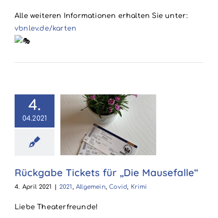
Alle weiteren Informationen erhalten Sie unter:
vbnlev.de/karten
4.
abe Tickets
04.2021
für „Die
usefalle“
llgemein
Covid
Rückgabe Tickets für „Die Mausefalle“
Krimi
4. April 2021
|
2021
,
Allgemein
,
Covid
,
Krimi
Liebe Theaterfreunde!