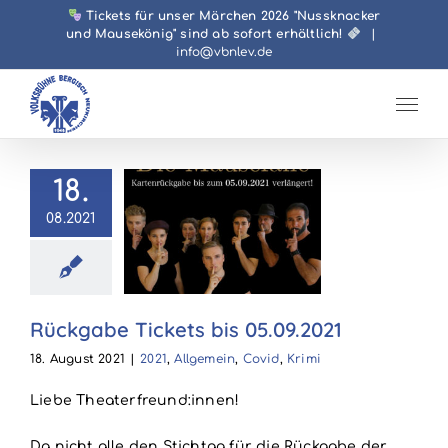
Zum
Tickets für unser Märchen 2026 "Nussknacker
und Mausekönig" sind ab sofort erhältlich!
|
Inhalt
info@vbnlev.de
springen
18.
08.2021
abe Tickets
05.09.2021
llgemein
Covid
Krimi
Rückgabe Tickets bis 05.09.2021
18. August 2021
|
2021
,
Allgemein
,
Covid
,
Krimi
Liebe Theaterfreund:innen!
Da nicht alle den Stichtag für die Rückgabe der