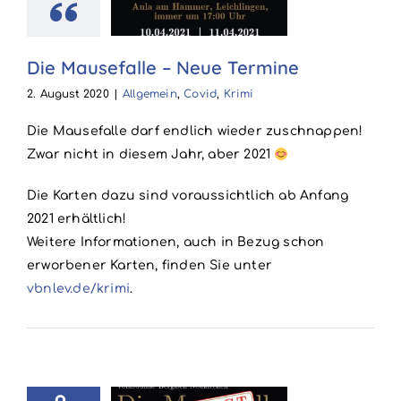
e Termine
in
Covid
Krimi
Die Mausefalle – Neue Termine
2. August 2020
|
Allgemein
,
Covid
,
Krimi
Die Mausefalle darf endlich wieder zuschnappen!
Zwar nicht in diesem Jahr, aber 2021
Die Karten dazu sind voraussichtlich ab Anfang
2021 erhältlich!
Weitere Informationen, auch in Bezug schon
erworbener Karten, finden Sie unter
vbnlev.de/krimi
.