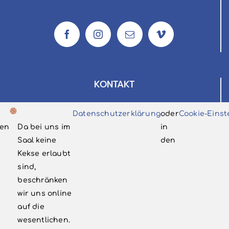
KONTAKT
Volksbühne Bergisch Neukirchen e.V.
Datenschutzerklärung
oder
Cookie-Einst
c/o Dietmar Ellrich
en
Da bei uns im
in
Postfach 330118
Saal keine
den
51326 Leverkusen
Kekse erlaubt
sind,
info@vbnlev.de
beschränken
‭02171 7998185‬
wir uns online
auf die
wesentlichen.