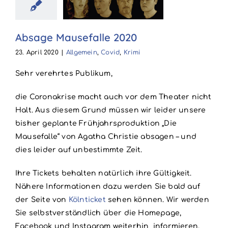
efalle 2020
in
Covid
Krimi
Absage Mausefalle 2020
23. April 2020
|
Allgemein
,
Covid
,
Krimi
Sehr verehrtes Publikum,
die Coronakrise macht auch vor dem Theater nicht
Halt. Aus diesem Grund müssen wir leider unsere
bisher geplante Frühjahrsproduktion „Die
Mausefalle“ von Agatha Christie absagen – und
dies leider auf unbestimmte Zeit.
Ihre Tickets behalten natürlich ihre Gültigkeit.
Nähere Informationen dazu werden Sie bald auf
der Seite von
Kölnticket
sehen können. Wir werden
Sie selbstverständlich über die Homepage,
Facebook und Instagram weiterhin informieren.