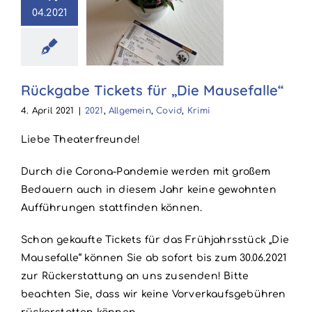
abe Tickets
04.2021
für „Die
usefalle“
llgemein
Covid
Rückgabe Tickets für „Die Mausefalle“
Krimi
4. April 2021
|
2021
,
Allgemein
,
Covid
,
Krimi
Liebe Theaterfreunde!
Durch die Corona-Pandemie werden mit großem
Bedauern auch in diesem Jahr keine gewohnten
Aufführungen stattfinden können.
Schon gekaufte Tickets für das Frühjahrsstück „Die
Mausefalle“ können Sie ab sofort bis zum 30.06.2021
zur Rückerstattung an uns zusenden! Bitte
beachten Sie, dass wir keine Vorverkaufsgebühren