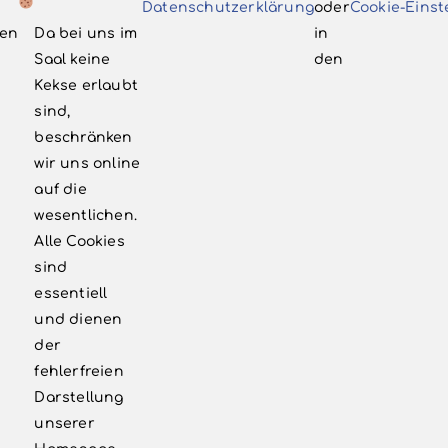
Volksbühne Bergisch Neukirchen e.V.
Datenschutzerklärung
oder
Cookie-Einst
c/o Dietmar Ellrich
en
Da bei uns im
in
Postfach 330118
Saal keine
den
51326 Leverkusen
Kekse erlaubt
sind,
info@vbnlev.de
beschränken
‭02171 7998185‬
wir uns online
auf die
wesentlichen.
WEITERE LINKS
Alle Cookies
sind
Kontakt
essentiell
und dienen
Newsletter
der
fehlerfreien
Förderkreis
Darstellung
Impressum
unserer