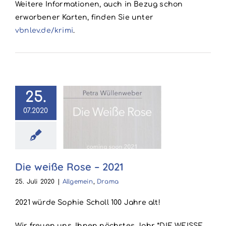
Weitere Informationen, auch in Bezug schon
erworbener Karten, finden Sie unter
vbnlev.de/krimi
.
25.
07.2020
eiße Rose –
2021
emein
Drama
Die weiße Rose – 2021
25. Juli 2020
|
Allgemein
,
Drama
2021 würde Sophie Scholl 100 Jahre alt!
Wir freuen uns, Ihnen nächstes Jahr *DIE WEISSE