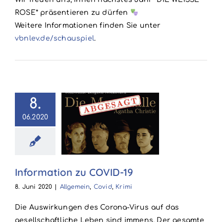
ROSE* präsentieren zu dürfen
Weitere Informationen finden Sie unter
vbnlev.de/schauspiel
.
8.
06.2020
rmation zu
OVID-19
in
Covid
Krimi
Information zu COVID-19
8. Juni 2020
|
Allgemein
,
Covid
,
Krimi
Die Auswirkungen des Corona-Virus auf das
gesellschaftliche Leben sind immens. Der gesamte