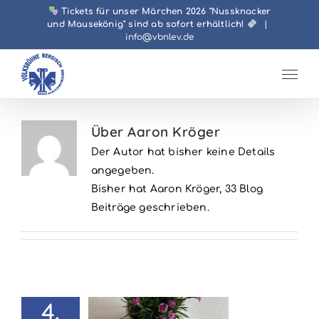
Zum
Tickets für unser Märchen 2026 "Nussknacker
und Mausekönig" sind ab sofort erhältlich!
|
Inhalt
info@vbnlev.de
springen
Über
Aaron Kröger
Der Autor hat bisher keine Details
angegeben.
Bisher hat Aaron Kröger, 33 Blog
Beiträge geschrieben.
4.