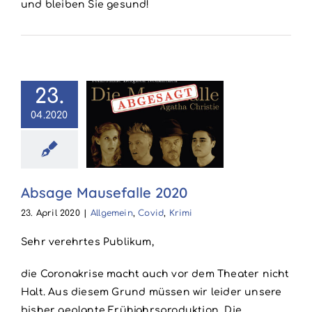
und bleiben Sie gesund!
23.
04.2020
Absage
efalle 2020
in
Covid
Krimi
Absage Mausefalle 2020
23. April 2020
|
Allgemein
,
Covid
,
Krimi
Sehr verehrtes Publikum,
die Coronakrise macht auch vor dem Theater nicht
Halt. Aus diesem Grund müssen wir leider unsere
bisher geplante Frühjahrsproduktion „Die