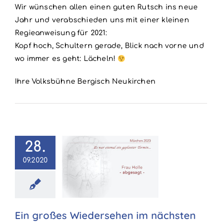
Wir wünschen allen einen guten Rutsch ins neue
Jahr und verabschieden uns mit einer kleinen
Regieanweisung für 2021:
Kopf hoch, Schultern gerade, Blick nach vorne und
wo immer es geht: Lächeln!
Ihre Volksbühne Bergisch Neukirchen
28.
n großes
09.2020
ersehen im
hsten Jahr
emein
Covid
Ein großes Wiedersehen im nächsten
Märchen