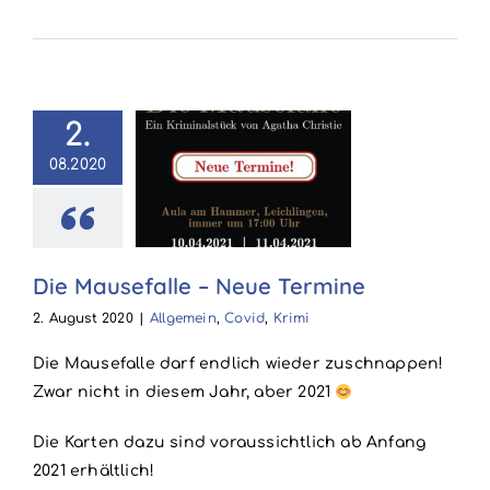
2.
08.2020
ausefalle –
e Termine
in
Covid
Krimi
Die Mausefalle – Neue Termine
2. August 2020
|
Allgemein
,
Covid
,
Krimi
Die Mausefalle darf endlich wieder zuschnappen!
Zwar nicht in diesem Jahr, aber 2021
Die Karten dazu sind voraussichtlich ab Anfang
2021 erhältlich!