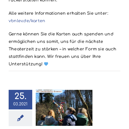
rückerstatten können.
Alle weitere Informationen erhalten Sie unter:
vbnlev.de/karten
Gerne können Sie die Karten auch spenden und
ermöglichen uns somit, uns für die nächste
Theaterzeit zu stärken – in welcher Form sie auch
stattfinden kann. Wir freuen uns über Ihre
Unterstützung!
25.
Ein
03.2021
chenhafter
Sommer
1
Allgemein